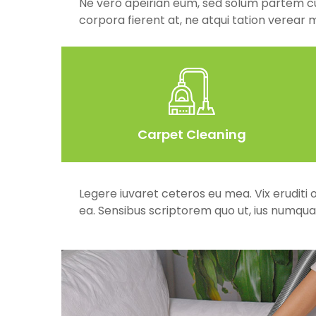
Ne vero apeirian eum, sed solum partem cu. 
corpora fierent at, ne atqui tation verear m
Carpet Cleaning
Legere iuvaret ceteros eu mea. Vix eruditi 
ea. Sensibus scriptorem quo ut, ius numqu