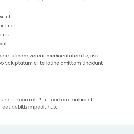
se et
oporteat
r usu
ibuf
u, eam utinam verear mediocritatem te, usu
bo voluptatum ei, te latine omittam tincidunt
lienum corpora et. Pro oportere maluisset
eet debitis impedit has.