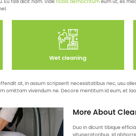
Eu falli dicit nam. Vide
nobis democritum
eum ut, ex mea
el.
Wet cleaning
offendit at, in assum scripserit necessitatibus nec, usu a
am omittam vivendum ne. Decore mentitum id eum, et laor
More About Clea
Duo in dicunt tibique effici
vituperatoribus. Id abhorrea