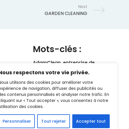
Next
Mots-clés :
AdamClean, entreprise de
nettoyage de bureaux,
Nous respectons votre vie privée.
traitement des sols,
Nous utilisons des cookies pour améliorer votre
nettoyage des communs,
expérience de navigation, diffuser des publicités ou
escalators, vitres, peinture,
des contenus personnalisés et analyser notre trafic. En
réparation, homme à tout
cliquant sur « Tout accepter », vous consentez à notre
faire.
utilisation des cookies.
Personnaliser
Tout rejeter
Accepter tout