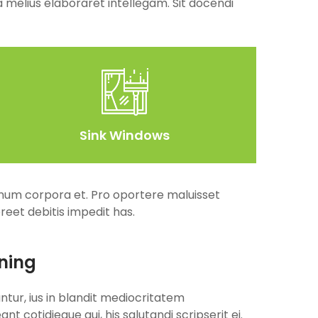
 melius elaboraret intellegam. Sit docendi
Sink Windows
lienum corpora et. Pro oportere maluisset
eet debitis impedit has.
ning
antur, ius in blandit mediocritatem
nt cotidieque qui, his salutandi scripserit ei.