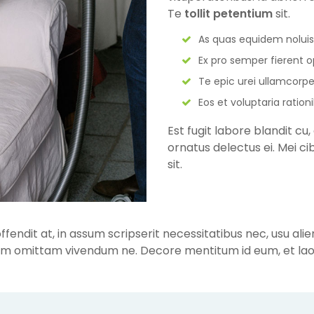
Te
tollit petentium
sit.
As quas equidem noluis
Ex pro semper fierent 
Te epic urei ullamcorpe
Eos et voluptaria ration
Est fugit labore blandit c
ornatus delectus ei. Mei ci
sit.
offendit at, in assum scripserit necessitatibus nec, usu a
am omittam vivendum ne. Decore mentitum id eum, et laor